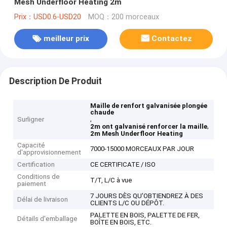
Mesh Underfloor Heating 2m
Prix：USD0.6-USD20
MOQ：200 morceaux
meilleur prix
Contactez
Description De Produit
Maille de renfort galvanisée plongée
chaude
,
Surligner
,
2m ont galvanisé renforcer la maille
2m Mesh Underfloor Heating
Capacité
7000-15000 MORCEAUX PAR JOUR
d'approvisionnement
Certification
CE CERTIFICATE / ISO
Conditions de
T/T, L/C à vue
paiement
7 JOURS DÈS QU'OBTIENDREZ À DES
Délai de livraison
CLIENTS L/C OU DÉPÔT.
PALETTE EN BOIS, PALETTE DE FER,
Détails d'emballage
BOÎTE EN BOIS, ETC.