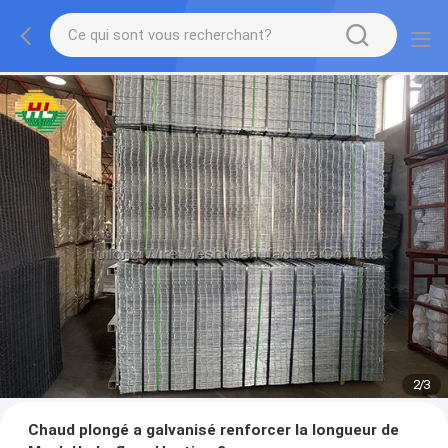
2
/
3
Chaud plongé a galvanisé renforcer la longueur de