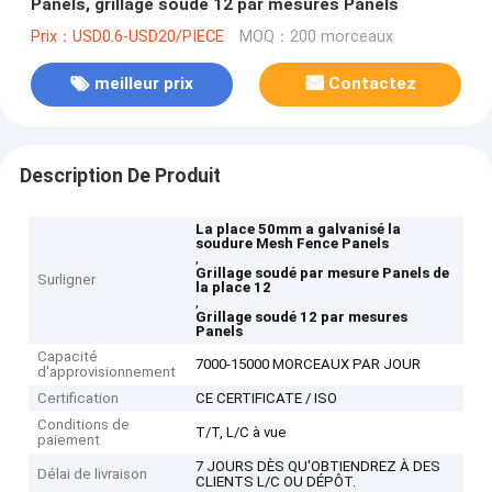
Panels, grillage soudé 12 par mesures Panels
Prix：USD0.6-USD20/PIECE
MOQ：200 morceaux
meilleur prix
Contactez
Description De Produit
La place 50mm a galvanisé la
soudure Mesh Fence Panels
,
Grillage soudé par mesure Panels de
Surligner
la place 12
,
Grillage soudé 12 par mesures
Panels
Capacité
7000-15000 MORCEAUX PAR JOUR
d'approvisionnement
Certification
CE CERTIFICATE / ISO
Conditions de
T/T, L/C à vue
paiement
7 JOURS DÈS QU'OBTIENDREZ À DES
Délai de livraison
CLIENTS L/C OU DÉPÔT.