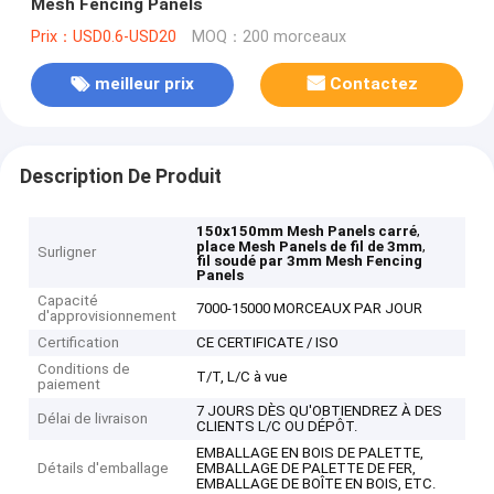
Mesh Fencing Panels
Prix：USD0.6-USD20
MOQ：200 morceaux
meilleur prix
Contactez
Description De Produit
,
150x150mm Mesh Panels carré
,
place Mesh Panels de fil de 3mm
Surligner
fil soudé par 3mm Mesh Fencing
Panels
Capacité
7000-15000 MORCEAUX PAR JOUR
d'approvisionnement
Certification
CE CERTIFICATE / ISO
Conditions de
T/T, L/C à vue
paiement
7 JOURS DÈS QU'OBTIENDREZ À DES
Délai de livraison
CLIENTS L/C OU DÉPÔT.
EMBALLAGE EN BOIS DE PALETTE,
Détails d'emballage
EMBALLAGE DE PALETTE DE FER,
EMBALLAGE DE BOÎTE EN BOIS, ETC.