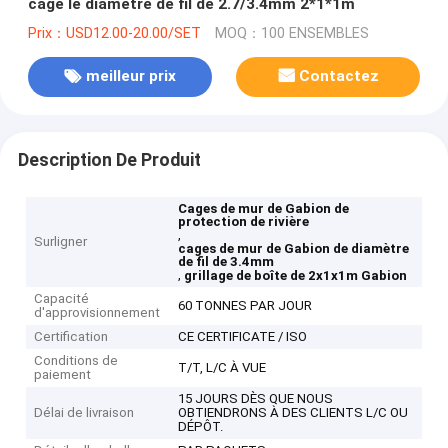
cage le diamètre de fil de 2.7/3.4mm 2*1*1m
Prix：USD12.00-20.00/SET
MOQ：100 ENSEMBLES
meilleur prix
Contactez
Description De Produit
Cages de mur de Gabion de
protection de rivière
,
Surligner
cages de mur de Gabion de diamètre
de fil de 3.4mm
,
grillage de boîte de 2x1x1m Gabion
Capacité
60 TONNES PAR JOUR
d'approvisionnement
Certification
CE CERTIFICATE / ISO
Conditions de
T/T, L/C À VUE
paiement
15 JOURS DÈS QUE NOUS
Délai de livraison
OBTIENDRONS À DES CLIENTS L/C OU
DÉPÔT.