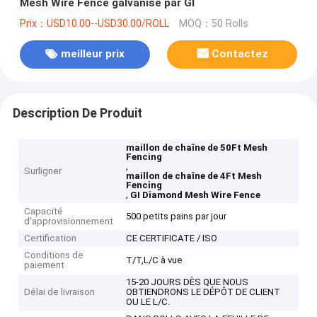
Mesh Wire Fence galvanisé par GI
Prix：USD10.00--USD30.00/ROLL
MOQ：50 Rolls
meilleur prix
Contactez
Description De Produit
maillon de chaîne de 50Ft Mesh
Fencing
,
Surligner
maillon de chaîne de 4Ft Mesh
Fencing
,
GI Diamond Mesh Wire Fence
Capacité
500 petits pains par jour
d'approvisionnement
Certification
CE CERTIFICATE / ISO
Conditions de
T/T,L/C à vue
paiement
15-20 JOURS DÈS QUE NOUS
Délai de livraison
OBTIENDRONS LE DÉPÔT DE CLIENT
OU LE L/C.