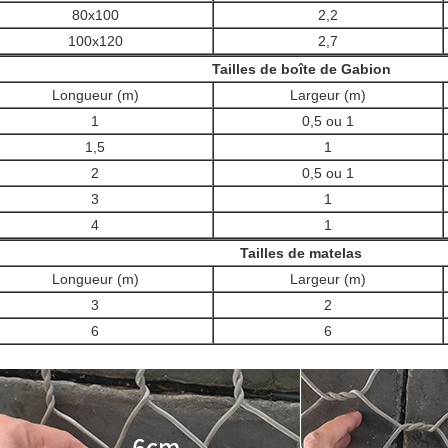
80x100
2,2
100x120
2,7
Tailles de boîte de Gabion
Longueur (m)
Largeur (m)
1
0,5 ou 1
1,5
1
2
0,5 ou 1
3
1
4
1
Tailles de matelas
Longueur (m)
Largeur (m)
3
2
6
6