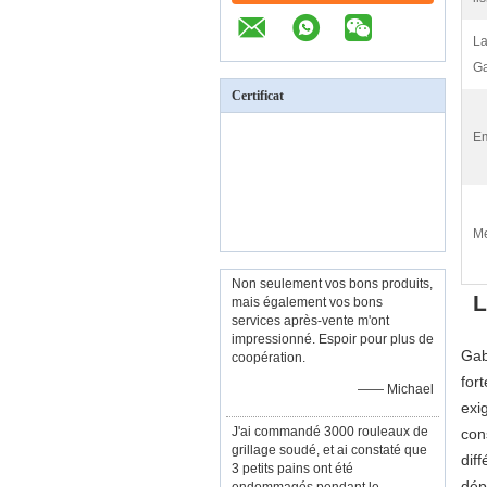
La
Ga
Certificat
Em
Me
Non seulement vos bons produits,
L
mais également vos bons
services après-vente m'ont
impressionné. Espoir pour plus de
Gab
coopération.
for
—— Michael
exi
J'ai commandé 3000 rouleaux de
con
grillage soudé, et ai constaté que
dif
3 petits pains ont été
dép