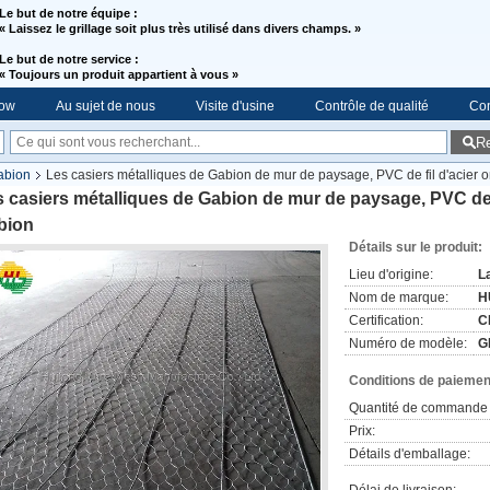
Le but de notre équipe :
« Laissez le grillage soit plus très utilisé dans divers champs. »
Le but de notre service :
«
Toujours un produit appartient à vous »
ow
Au sujet de nous
Visite d'usine
Contrôle de qualité
Con
R
Gabion
Les casiers métalliques de Gabion de mur de paysage, PVC de fil d'acier o
 casiers métalliques de Gabion de mur de paysage, PVC de fi
bion
Détails sur le produit:
Lieu d'origine:
L
Nom de marque:
H
Certification:
C
Numéro de modèle:
G
Conditions de paiement
Quantité de commande 
Prix:
Détails d'emballage: