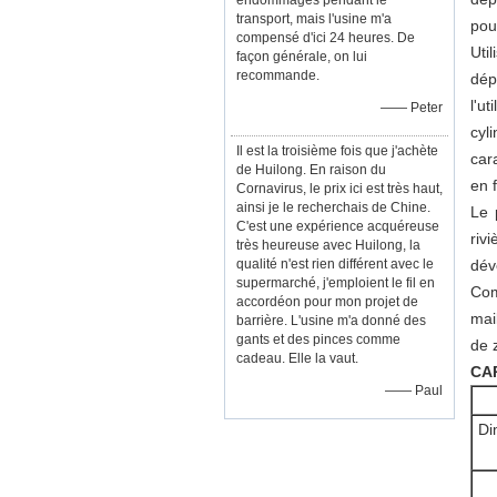
endommagés pendant le
transport, mais l'usine m'a
pour
compensé d'ici 24 heures. De
Util
façon générale, on lui
recommande.
dép
l'u
—— Peter
cyl
Il est la troisième fois que j'achète
car
de Huilong. En raison du
en 
Cornavirus, le prix ici est très haut,
ainsi je le recherchais de Chine.
Le 
C'est une expérience acquéreuse
riv
très heureuse avec Huilong, la
qualité n'est rien différent avec le
dév
supermarché, j'emploient le fil en
Com
accordéon pour mon projet de
mai
barrière. L'usine m'a donné des
gants et des pinces comme
de 
cadeau. Elle la vaut.
CA
—— Paul
Di