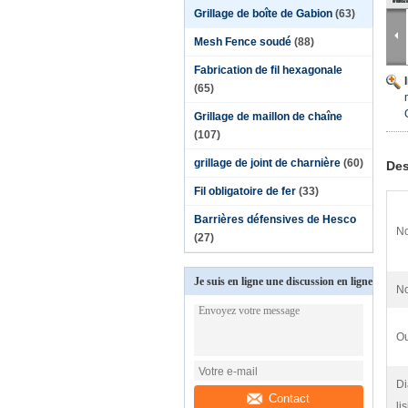
Grillage de boîte de Gabion
(63)
Mesh Fence soudé
(88)
Fabrication de fil hexagonale
(65)
Grillage de maillon de chaîne
(107)
grillage de joint de charnière
(60)
Des
Fil obligatoire de fer
(33)
Barrières défensives de Hesco
No
(27)
Je suis en ligne une discussion en ligne
N
Ou
Di
Contact
li