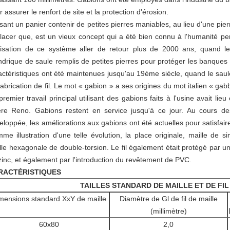
 assurer le renfort de site et la protection d'érosion.
isant un panier contenir de petites pierres maniables, au lieu d'une pierr
lacer que, est un vieux concept qui a été bien connu à l'humanité p
tilisation de ce système aller de retour plus de 2000 ans, quand l
indrique de saule remplis de petites pierres pour protéger les banques de
actéristiques ont été maintenues jusqu'au 19ème siècle, quand le saul
fabrication de fil. Le mot « gabion » a ses origines du mot italien « gab
premier travail principal utilisant des gabions faits à l'usine avait l
ière Reno. Gabions restent en service jusqu'à ce jour. Au cours de
eloppée, les améliorations aux gabions ont été actuelles pour satisfair
me illustration d'une telle évolution, la place originale, maille de 
lle hexagonale de double-torsion. Le fil également était protégé par 
zinc, et également par l'introduction du revêtement de PVC.
RACTÉRISTIQUES
TAILLES STANDARD DE MAILLE ET DE FIL
mensions standard XxY de maille
Diamètre de Gl de fil de maille
(millimètre)
60x80
2,0