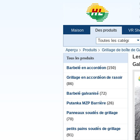
Maison
Des produits
VR Sh
Demande de soumission
Aperçu
Produits
Grillage de boîte de 
Les
Tous les produits
Ga
Barbelé en accordéon
(150)
Grillage en accordéon de rasoir
(86)
Barbelé galvanisé
(72)
Putanka MZP Barrière
(26)
Panneaux soudés de grillage
(70)
petits pains soudés de grillage
(91)