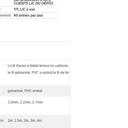
OBTIENDRONS À DES
CLIENTS L/C OU DÉPÔT.
:
T/T, L/C à vue
nement:
60 tonnes par jour
Le fil d'acier à faible teneur en carbone,
le fil galvanisé, PVC a enduit le fil de fer
galvanisé, PVC enduit
2.0mm, 2.2mm, 2.7mm
 de
1m, 1.5m, 2m, 3m, 4m