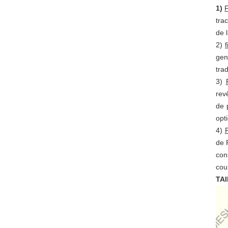
1)
F
tra
de 
2)
gen
tra
3)
rev
de 
opt
4)
de 
con
cou
TA