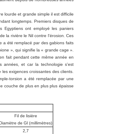
e lourde et grande simple il est difficile
endant longtemps. Premiers disques de
es Egyptiens ont employé les paniers
 la rivière le Nil contre l'érosion. Ces
e a été remplacé par des gabions faits
bione », qui signifie la « grande cage ».
ieu en fait pendant cette même année en
s années, et car la technologie s'est
e les exigences croissantes des clients.
simple-torsion a été remplacée par une
une couche de plus en plus plus épaisse
Fil de lisière
Diamètre de Gl (millimètres)
2,7