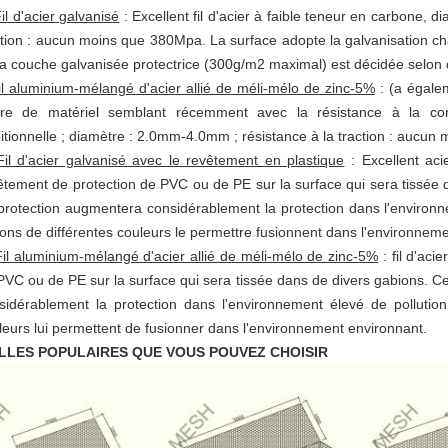
il d'acier galvanisé
: Excellent fil d'acier à faible teneur en carbone, 
ction : aucun moins que 380Mpa. La surface adopte la galvanisation ch
la couche galvanisée protectrice (300g/m2 maximal) est décidée selon d
fil aluminium-mélangé d'acier allié de méli-mélo de zinc-5%
: (a égale
re de matériel semblant récemment avec la résistance à la corr
ditionnelle ; diamètre : 2.0mm-4.0mm ; résistance à la traction : aucu
Fil d'acier galvanisé avec le revêtement en plastique
: Excellent aci
êtement de protection de PVC ou de PE sur la surface qui sera tissée
protection augmentera considérablement la protection dans l'environne
ions de différentes couleurs le permettre fusionnent dans l'environnem
Fil aluminium-mélangé d'acier allié de méli-mélo de zinc-5%
: fil d'aci
PVC ou de PE sur la surface qui sera tissée dans de divers gabions. 
sidérablement la protection dans l'environnement élevé de pollution
leurs lui permettent de fusionner dans l'environnement environnant.
ILLES POPULAIRES QUE VOUS POUVEZ CHOISIR