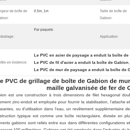
rgeur de boîte de
0.5m, 1m
Taille de boîte de
bion:
Gabion:
Par paquets
ballage:
Application:
Le PVC en acier de paysage a enduit la boîte de
Le PVC de fil d'acier a enduit la boîte de Gabion
ttre en évidence:
,
Le PVC de mur de paysage a enduit la boîte de 
e PVC de grillage de boîte de Gabion de mur
maille galvanisée de fer de
ion est une construction à trois dimensions de filet hexagonal double
tement zinc-enduit et employée pour fournir la stabilisation, l'attache
geantes, ou d'utilisation dans l'eau, un revêtement supplémentaire d
struction typique est comme une boîte rectangulaire, divisée en plu
férents gabions sont reliés entre eux dans différentes configurations e
assant 100 millimètres. Gabions ont été employés dans l'industrie d