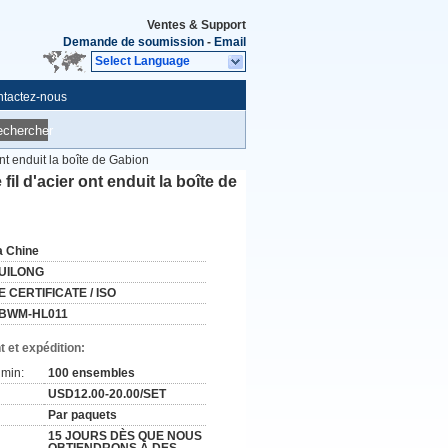
Ventes & Support
Demande de soumission
-
Email
Select Language
tactez-nous
echercher
nt enduit la boîte de Gabion
l d'acier ont enduit la boîte de
a Chine
UILONG
E CERTIFICATE / ISO
BWM-HL011
 et expédition:
min:
100 ensembles
USD12.00-20.00/SET
Par paquets
15 JOURS DÈS QUE NOUS