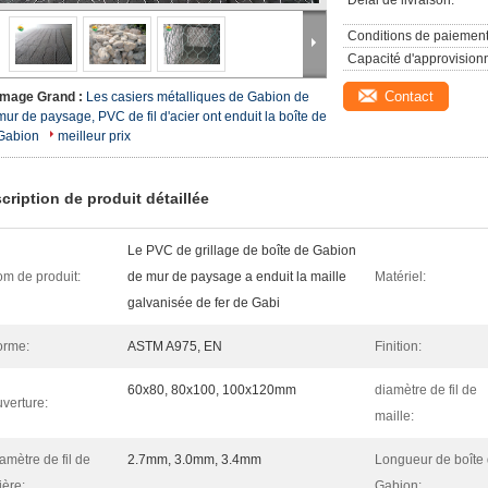
Délai de livraison:
Conditions de paiement
Capacité d'approvision
Contact
Image Grand :
Les casiers métalliques de Gabion de
mur de paysage, PVC de fil d'acier ont enduit la boîte de
Gabion
meilleur prix
cription de produit détaillée
Le PVC de grillage de boîte de Gabion
m de produit:
de mur de paysage a enduit la maille
Matériel:
galvanisée de fer de Gabi
orme:
ASTM A975, EN
Finition:
60x80, 80x100, 100x120mm
diamètre de fil de
verture:
maille:
amètre de fil de
2.7mm, 3.0mm, 3.4mm
Longueur de boîte
sière:
Gabion: