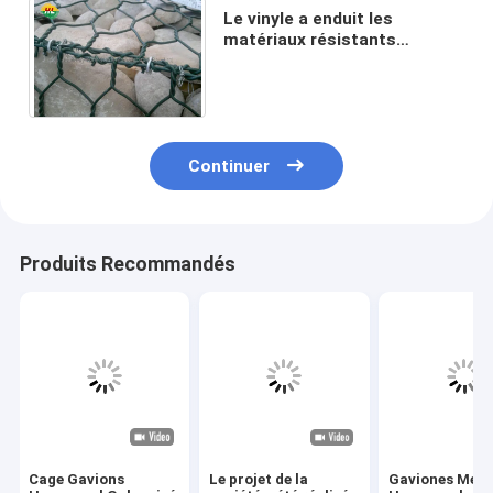
Le vinyle a enduit les
matériaux résistants
corrosifs s'ouvrants des
paniers 60x80mm de mur de
Gabion
Continuer
Produits Recommandés
Cage Gavions
Le projet de la
Gaviones Metá