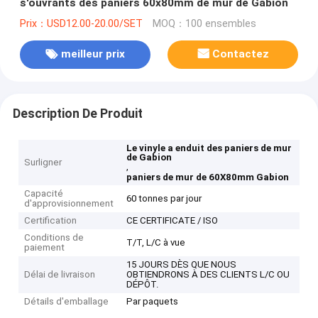
s'ouvrants des paniers 60x80mm de mur de Gabion
Prix：USD12.00-20.00/SET
MOQ：100 ensembles
meilleur prix
Contactez
Description De Produit
Le vinyle a enduit des paniers de mur
de Gabion
Surligner
,
paniers de mur de 60X80mm Gabion
Capacité
60 tonnes par jour
d'approvisionnement
Certification
CE CERTIFICATE / ISO
Conditions de
T/T, L/C à vue
paiement
15 JOURS DÈS QUE NOUS
Délai de livraison
OBTIENDRONS À DES CLIENTS L/C OU
DÉPÔT.
Détails d'emballage
Par paquets