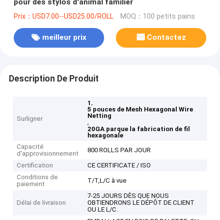
pour des stylos d'animal familier
Prix：USD7.00--USD25.00/ROLL
MOQ：100 petits pains
meilleur prix
Contactez
Description De Produit
,
1
5 pouces de Mesh Hexagonal Wire
Netting
Surligner
,
20GA parque la fabrication de fil
hexagonale
Capacité
800 ROLLS PAR JOUR
d'approvisionnement
Certification
CE CERTIFICATE / ISO
Conditions de
T/T,L/C à vue
paiement
7-25 JOURS DÈS QUE NOUS
Délai de livraison
OBTIENDRONS LE DÉPÔT DE CLIENT
OU LE L/C.