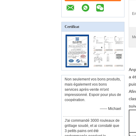
Em
Certificat
Me
Anp
a é
Non seulement vos bons produits,
pui
mais également vos bons
services après-vente m'ont
Afi
impressionné. Espoir pour plus de
cla
coopération.
sui
—— Michael
J'ai commandé 3000 rouleaux de
grillage soudé, et ai constaté que
3 petits pains ont été