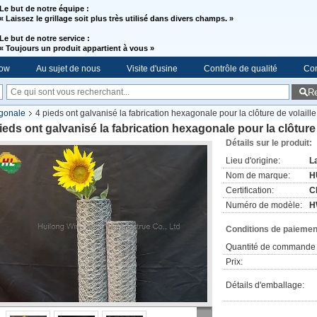
Le but de notre équipe :
« Laissez le grillage soit plus très utilisé dans divers champs. »
Le but de notre service :
«
Toujours un produit appartient à vous »
ow
Au sujet de nous
Visite d'usine
Contrôle de qualité
Con
R
agonale
4 pieds ont galvanisé la fabrication hexagonale pour la clôture de volaille
ieds ont galvanisé la fabrication hexagonale pour la clôture 
Détails sur le produit:
Lieu d'origine:
L
Nom de marque:
H
Certification:
C
Numéro de modèle:
H
Conditions de paiement
Quantité de commande 
Prix:
Détails d'emballage: