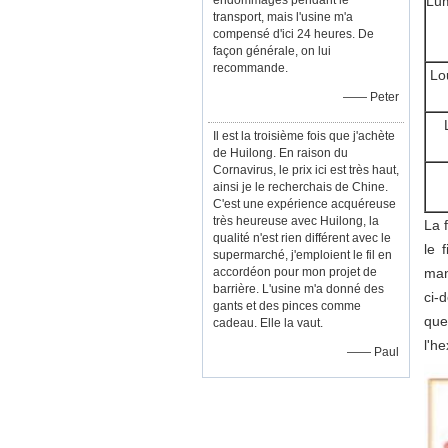
endommagés pendant le
Lum
transport, mais l'usine m'a
compensé d'ici 24 heures. De
façon générale, on lui
recommande.
Lo
—— Peter
Il est la troisième fois que j'achète
de Huilong. En raison du
Cornavirus, le prix ici est très haut,
ainsi je le recherchais de Chine.
C'est une expérience acquéreuse
très heureuse avec Huilong, la
La 
qualité n'est rien différent avec le
le 
supermarché, j'emploient le fil en
accordéon pour mon projet de
man
barrière. L'usine m'a donné des
ci-
gants et des pinces comme
que
cadeau. Elle la vaut.
l'h
—— Paul