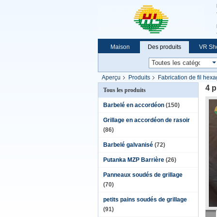
Maison
Des produits
VR Sh
Demande de soumission
Aperçu
Produits
Fabrication de fil hex
4 p
Tous les produits
Barbelé en accordéon
(150)
Grillage en accordéon de rasoir
(86)
Barbelé galvanisé
(72)
Putanka MZP Barrière
(26)
Panneaux soudés de grillage
(70)
petits pains soudés de grillage
(91)