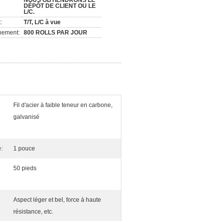
NOUS OBTIENDRONS LE
DÉPÔT DE CLIENT OU LE
L/C.
:
T/T, L/C à vue
nement:
800 ROLLS PAR JOUR
Fil d'acier à faible teneur en carbone,
galvanisé
e:
1 pouce
50 pieds
Aspect léger et bel, force à haute
résistance, etc.