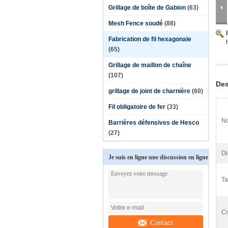
Grillage de boîte de Gabion
(63)
Mesh Fence soudé
(88)
Fabrication de fil hexagonale
(65)
Grillage de maillon de chaîne
(107)
Des
grillage de joint de charnière
(60)
Fil obligatoire de fer
(33)
No
Barrières défensives de Hesco
(27)
Di
Je suis en ligne une discussion en ligne
Ta
Co
Contact