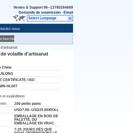
Ventes & Support
86--13780284669
Demande de soumission
-
Email
Select Language
tactez-nous
echercher
 d'artisanat
de volaille d'artisanat
a Chine
UILONG
E CERTIFICATE / ISO
WN-HL007
 et expédition:
min:
100 petits pains
USD7.00--USD25.00/ROLL
EMBALLAGE EN BOIS DE
PALETTE, OU
EMBALLAGE EN VRAC.
7-25 JOURS DÈS QUE