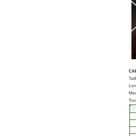
CA
Tail
Lon
Mes
Tou