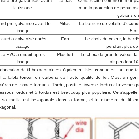
ière pré-galvanisée avant
Le bas
Construction comme le mur plât
le tissage
mur, la protection de pente ave
gabions e
urd pré-galvanisé avant le
Milieu
La barrière de volaille d'écono
tissage
5 an
Lourd a galvanisé après
Fort
Le choix de valeur, la barriè
tissage
pendant plus de
Le PVC a enduit après
Plus fort
Le choix de grande valeur, la 
tissage
air pendant 1
fabrication de fil hexagonale est également bien connue en tant que fab
fil à faible teneur en carbone de haute qualité de fer. C'est un genr
ières de tissage tordues : Tordu, positif et inverse tordus et inverses 
dessous tordus et 5 tordus est beaucoup plus populaire. Ce s'appelle 
 sa maille est hexagonale dans la forme, et le diamètre du fil en m
exagonal.