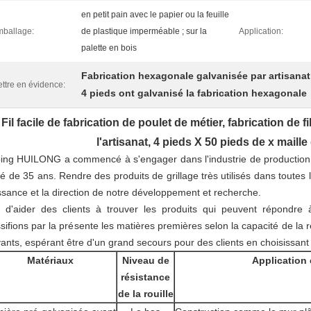
en petit pain avec le papier ou la feuille
ballage:
de plastique imperméable ; sur la
Application:
palette en bois
Fabrication hexagonale galvanisée par artisanat
ttre en évidence:
4 pieds ont galvanisé la fabrication hexagonale
Fil facile de fabrication de poulet de métier, fabrication de
l'artisanat, 4 pieds X 50 pieds de x maill
ing HUILONG a commencé à s'engager dans l'industrie de production de 
té de 35 ans. Rendre des produits de grillage très utilisés dans toutes l
ssance et la direction de notre développement et recherche.
n d'aider des clients à trouver les produits qui peuvent répondr
ssifions par la présente les matières premières selon la capacité de la r
vants, espérant être d'un grand secours pour des clients en choisissant l
Matériaux
Niveau de
Applicatio
résistance
de la rouille