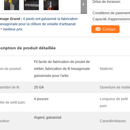
Délai de livraison:
Conditions de paiement
Image Grand :
4 pieds ont galvanisé la fabrication
Capacité d'approvision
hexagonale pour la clôture de volaille d'artisanat
Contact
meilleur prix
cription de produit détaillée
Fil facile de fabrication de poulet de
m de produit:
métier, fabrication de fil hexagonale
Matériel:
galvanisée pour l'artis
amètre de fil:
20 GA
Ouverture de maill
4 pouces
Longueur de petit
ille de petit pain:
pain:
Argent, galvanisé
uleur:
Caractéristiques: