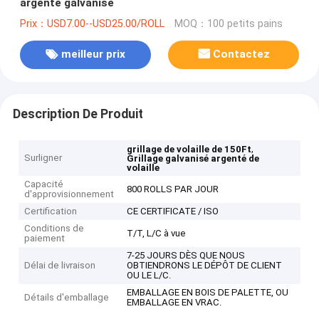
argenté galvanisé
Prix：USD7.00--USD25.00/ROLL
MOQ：100 petits pains
meilleur prix
Contactez
Description De Produit
,
grillage de volaille de 150Ft
Surligner
Grillage galvanisé argenté de
volaille
Capacité
800 ROLLS PAR JOUR
d'approvisionnement
Certification
CE CERTIFICATE / ISO
Conditions de
T/T, L/C à vue
paiement
7-25 JOURS DÈS QUE NOUS
Délai de livraison
OBTIENDRONS LE DÉPÔT DE CLIENT
OU LE L/C.
EMBALLAGE EN BOIS DE PALETTE, OU
Détails d'emballage
EMBALLAGE EN VRAC.